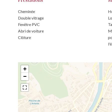
Cheminée
Ho
Double vitrage
Lo
Fenêtre PVC
Ta
Abri de voiture
Mo
Clôture
po
l'
+
−