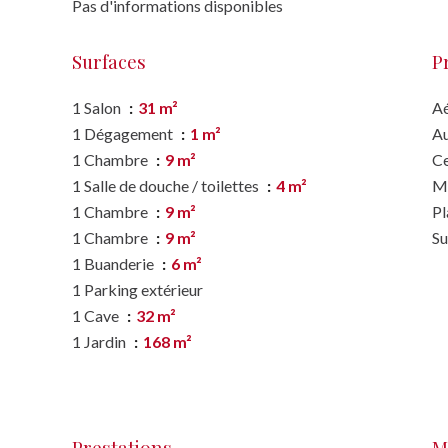
Pas d'informations disponibles
Surfaces
P
1 Salon
31 m²
A
1 Dégagement
1 m²
A
1 Chambre
9 m²
Ce
1 Salle de douche / toilettes
4 m²
M
1 Chambre
9 m²
P
1 Chambre
9 m²
S
1 Buanderie
6 m²
1 Parking extérieur
1 Cave
32 m²
1 Jardin
168 m²
Prestations
M