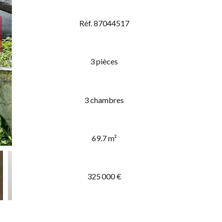
Réf. 87044517
3 pièces
3 chambres
69.7 m²
325 000 €