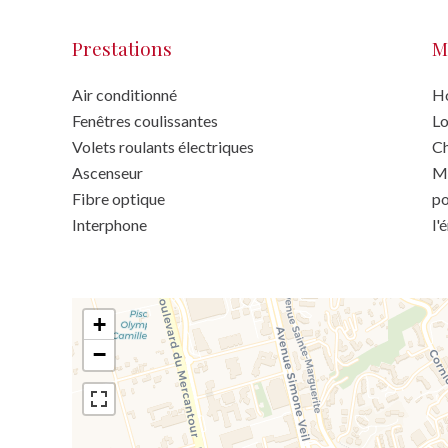
Prestations
M
Air conditionné
Ho
Fenêtres coulissantes
Lo
Volets roulants électriques
Ch
Ascenseur
Mo
Fibre optique
po
Interphone
l'
+
−