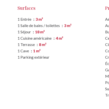
Surfaces
P
1 Entrée
3 m²
A
1 Salle de bains / toilettes
3 m²
A
1 Séjour
18 m²
B
1 Cuisine américaine
4 m²
Ce
1 Terrasse
8 m²
C
1 Cave
1 m²
C
1 Parking extérieur
C
Éc
G
M
P
S
T