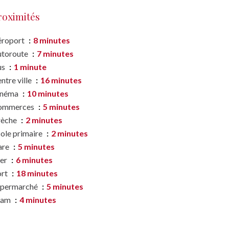
roximités
éroport
8 minutes
utoroute
7 minutes
us
1 minute
ntre ville
16 minutes
inéma
10 minutes
ommerces
5 minutes
rèche
2 minutes
ole primaire
2 minutes
are
5 minutes
er
6 minutes
ort
18 minutes
upermarché
5 minutes
ram
4 minutes