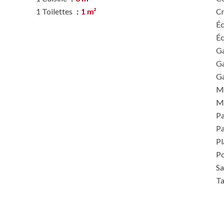
1 Toilettes
1 m²
C
Éc
Éc
Ga
G
G
M
M
P
Pa
P
P
Sa
Ta