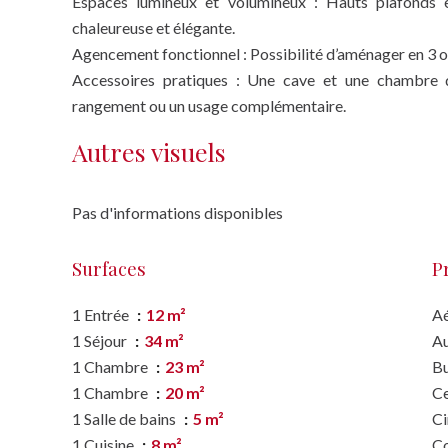
Espaces lumineux et volumineux : Hauts plafonds e
chaleureuse et élégante.
Agencement fonctionnel : Possibilité d’aménager en 3 o
Accessoires pratiques : Une cave et une chambre d
rangement ou un usage complémentaire.
Autres visuels
Pas d'informations disponibles
Surfaces
P
1 Entrée
12 m²
A
1 Séjour
34 m²
A
1 Chambre
23 m²
B
1 Chambre
20 m²
Ce
1 Salle de bains
5 m²
C
1 Cuisine
8 m²
C