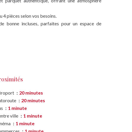
t parquet authentique, offrant une atmosphère
u 4 pièces selon vos besoins.
e bonne incluses, parfaites pour un espace de
roximités
éroport
20 minutes
utoroute
20 minutes
us
1 minute
ntre ville
1 minute
inéma
1 minute
ommerces
1 minute