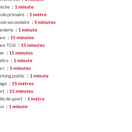
rèche
1 minute
ole primaire
1 mètre
ole secondaire
5 minutes
rderie
1 minute
are
15 minutes
are TGV
15 minutes
er
15 minutes
étro
1 minute
arc
5 minutes
rking public
1 minute
lage
15 mètres
ort
15 minutes
lle de sport
1 mètre
xi
1 minute