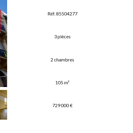
Réf. 85504277
3 pièces
2 chambres
105 m²
729 000 €