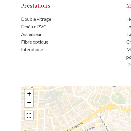
Prestations
M
Double vitrage
Ho
Fenêtre PVC
Lo
Ascenseur
Ta
Fibre optique
C
Interphone
Mo
po
l'
+
−