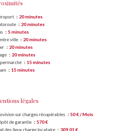
roximités
éroport
20 minutes
utoroute
20 minutes
us
5 minutes
ntre ville
20 minutes
er
20 minutes
lage
20 minutes
upermarché
15 minutes
ram
15 minutes
entions légales
ovision sur charges récupérables
50 € / Mois
pôt de garantie
570 €
at des lieux charge locataire
309,01 €