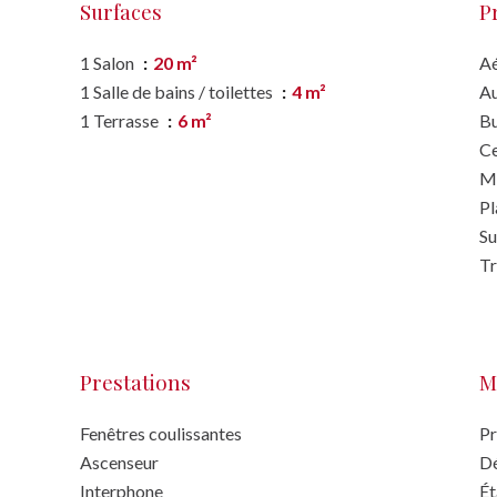
Surfaces
P
1 Salon
20 m²
A
1 Salle de bains / toilettes
4 m²
A
1 Terrasse
6 m²
B
Ce
M
P
S
T
Prestations
M
Fenêtres coulissantes
Pr
Ascenseur
Dé
Interphone
Ét