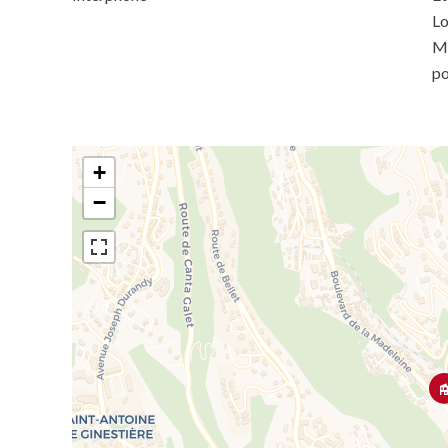
Lo
Mo
po
+
−